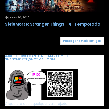
junho 20, 2022
SérieMorte: Stranger Things - 4° Temporada
Postagens mais antigas
AJUDE O DIVULGANTE A SE MANTER! PIX:
SHADYMORTE@HOTMAIL.COM
Clique pra doar, qualquer valor ajuda.