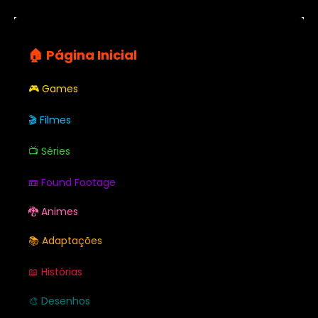
🏠 Página Inicial
🎮 Games
🎬 Filmes
📺 Séries
📼 Found Footage
🐉 Animes
📚 Adaptações
📖 Histórias
🎨 Desenhos