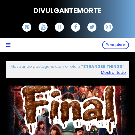
DIVULGANTEMORTE
Pesquisar
Mostrando postagens com o rótulo
STRANGER THINGS
Mostrar tudo