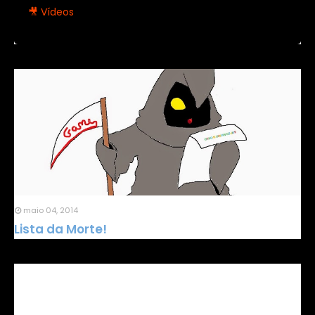
🎥 Vídeos
maio 04, 2014
Lista da Morte!