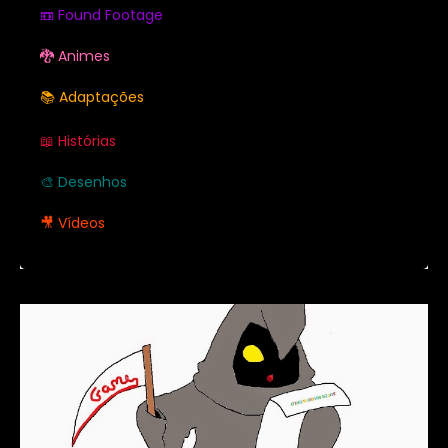
📼 Found Footage
🐉 Animes
📚 Adaptações
📖 Histórias
🎨 Desenhos
🎥 Vídeos