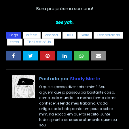
Bora pra próxima semana!
See yah.
Tags
crítica
drama
HBO
Série
Temporadas
terror
The Last of Us
Postado por
Shady Morte
O que eu posso dizer sobre mim? Sou
alguém que já passou por bastante coisa,
como todo mundo... a melhor forma de me
conhecer, é lendo meu trabalho. Cada
artigo, cada texto, conta um pouco sobre
mim, na época em que foi escrito. Junte
tudo e pronto, se sabe exatamente quem eu
sou.