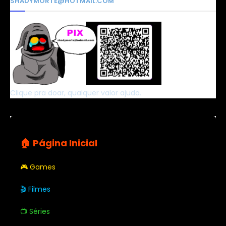
SHADYMORTE@HOTMAIL.COM
Clique pra doar, qualquer valor ajuda.
🏠 Página Inicial
🎮 Games
🎬 Filmes
📺 Séries