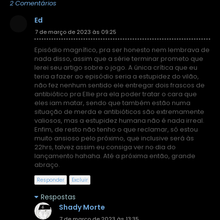
2 Comentários
Ed
7 de março de 2023 às 09:25
Episódio magnífico, pra ser honesto nem lembrava de
nada disso, assim que a série terminar prometo que
lerei seu artigo sobre o jogo. A única crítica que eu
teria a fazer ao episódio seria a estupidez do vilão,
não fez nenhum sentido ele entregar dois frascos de
antibiótico pra Ellie pra ela poder tratar o cara que
eles iam matar, sendo que também estão numa
situação de merda e antibióticos são extremamente
valiosos, mas a estupidez humana não é nada irreal.
Enfim, de resto não tenho o que reclamar, só estou
muito ansioso pelo próximo, que inclusive será às
22hrs, talvez assim eu consiga ver no dia do
lançamento hahaha. Até a próxima então, grande
abraço.
Responder
Excluir
Respostas
Shady Morte
7 de março de 2023 às 13:35