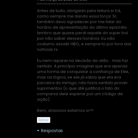
Antes de tudo, obrigado pela leitura sr Ed,
como sempre me dando essa força. Sr,
também devo agradecer por me falar do
horário de apresentação do último episódio...
lembro que quase perdi aquele do super bol
por não saber desses horários. Eu não
costumo assistir HBO, e sempre to por fora das
notícias rs.
Eu nem reparei na decisão do vilão... mas faz
sentido. A princípio imaginei que era apenas
uma forma de conquistar a confiança de Ellie,
mas na lógica, se ele já sabia que ela era
parceira do inimigo, não fazia sentido prover
suprimentos (o que até justifica o fato do
comparsa dele esperar por um código de
ação).
Bem, ansiosos estamos sr!!!
Excluir
Respostas