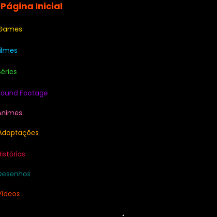
 Página Inicial
 Games
Filmes
Séries
Found Footage
Animes
Adaptações
Histórias
Desenhos
Vídeos