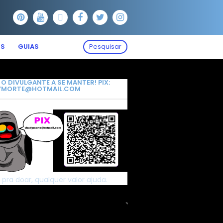
OS
GUIAS
Pesquisar
 O DIVULGANTE A SE MANTER! PIX:
YMORTE@HOTMAIL.COM
 pra doar, qualquer valor ajuda.