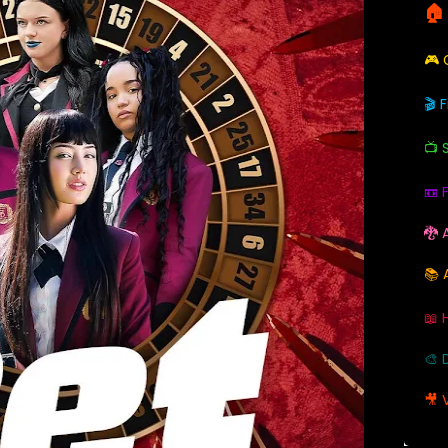
🏠
🎮
🎬 
📺 
📼 
🐉 
📚 
📖 
🎨 
🎥 