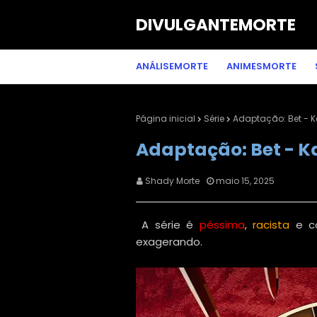
DIVULGANTEMORTE
ANÁLISEMORTE
ANIMESMORTE
Página inicial
Série
Adaptação: Bet - K
Adaptação: Bet - K
Shady Morte
maio 15, 2025
A série é
péssima
,
racista
e c
exagerando.