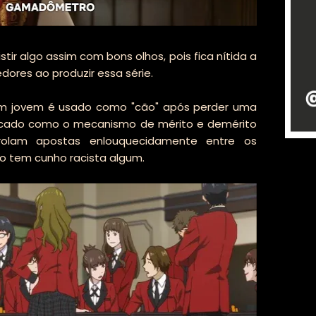
r algo assim com bons olhos, pois fica nítida a
dores ao produzir essa série.
m jovem é usado como "cão" após perder uma
plicado como o mecanismo de mérito e demérito
rolam apostas enlouquecidamente entre os
ão tem cunho racista algum.