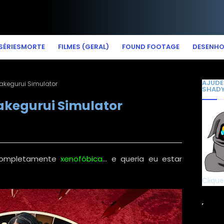
SÉRIESMORTE
FILMES (GERAL)
FOUND FOOTAGE
DESENH
AJUDE
akegurui Simulator
SHAD
akegurui Simulator
ompletamente
xenofóbica
... e queria eu estar
Clique