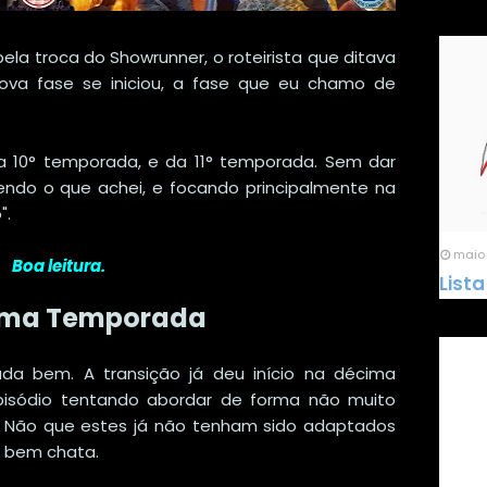
ela troca do Showrunner, o roteirista que ditava
ova fase se iniciou, a fase que eu chamo de
da 10° temporada, e da 11° temporada. Sem dar
endo o que achei, e focando principalmente na
".
maio 
Boa leitura.
Lista
ima Temporada
da bem. A transição já deu início na décima
pisódio tentando abordar de forma não muito
l. Não que estes já não tenham sido adaptados
i bem chata.