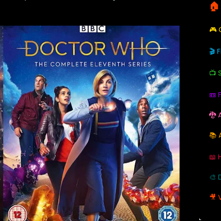
🏠
🎮
🎬 
📺 
📼 
🐉 
📚 
📖 
🎨 
🎥 