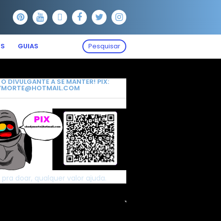
OS
GUIAS
Pesquisar
 O DIVULGANTE A SE MANTER! PIX:
YMORTE@HOTMAIL.COM
 pra doar, qualquer valor ajuda.