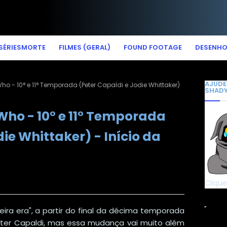
SÉRIESMORTE
FILMES (GERAL)
FOUND FOOTAGE
DESENH
AJUDE
Who - 10° e 11° Temporada (Peter Capaldi e Jodie Whittaker)
SHAD
Who - 10° e 11° Temporada
ie Whittaker) - Início da
Clique
ra era", a partir do final da décima temporada
eter Capaldi, mas essa mudança vai muito além