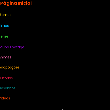
 Página Inicial
 Games
Filmes
Séries
Found Footage
Animes
Adaptações
Histórias
Desenhos
Vídeos