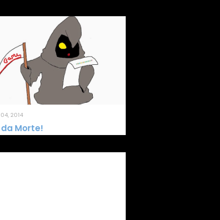
04, 2014
 da Morte!