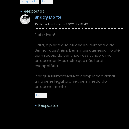
Responder
Excluir
Respostas
Shady Morte
15 de setembro de 2022 às 13:46
E ai sr Ivan!
Cara, o pior é que eu acabei curtindo a do
Senhor dos Anéis, bem mais que essa. To até
com receio de continuar assistindo e me
arrepender. Mas acho que não terei
escapatória.
Pior que ultimamente ta complicado achar
uma série legal pra ver, sem medo do
arrependimento.
Excluir
Respostas