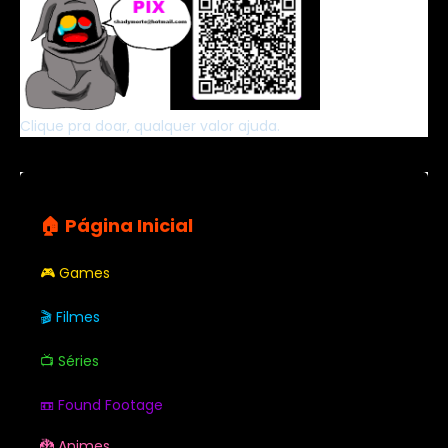
Clique pra doar, qualquer valor ajuda.
🏠 Página Inicial
🎮 Games
🎬 Filmes
📺 Séries
📼 Found Footage
🐉 Animes