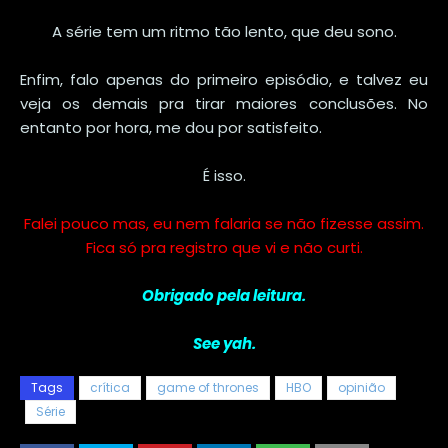
A série tem um ritmo tão lento, que deu sono.
Enfim, falo apenas do primeiro episódio, e talvez eu
veja os demais pra tirar maiores conclusões. No
entanto por hora, me dou por satisfeito.
É isso.
Falei pouco mas, eu nem falaria se não fizesse assim.
Fica só pra registro que vi e não curti.
Obrigado pela leitura.
See yah.
Tags
crítica
game of thrones
HBO
opinião
Série