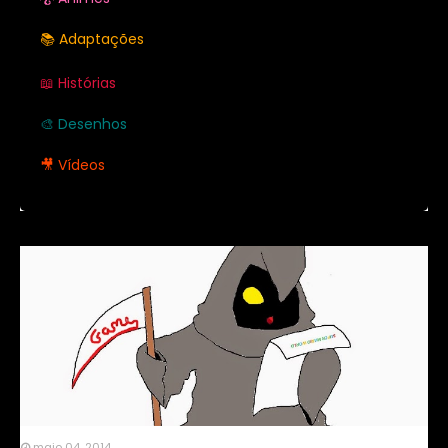
📚 Adaptações
📖 Histórias
🎨 Desenhos
🎥 Vídeos
maio 04, 2014