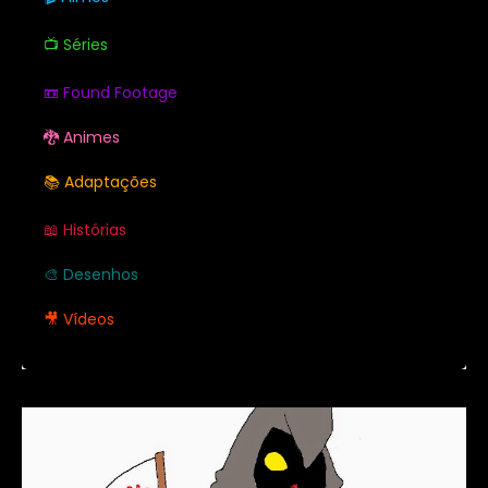
📺 Séries
📼 Found Footage
🐉 Animes
📚 Adaptações
📖 Histórias
🎨 Desenhos
🎥 Vídeos