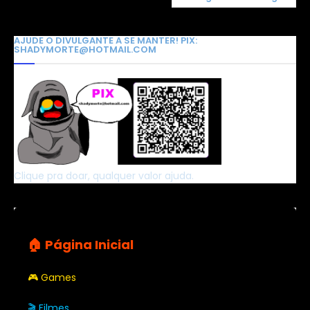
AJUDE O DIVULGANTE A SE MANTER! PIX:
SHADYMORTE@HOTMAIL.COM
Clique pra doar, qualquer valor ajuda.
🏠 Página Inicial
🎮 Games
🎬 Filmes