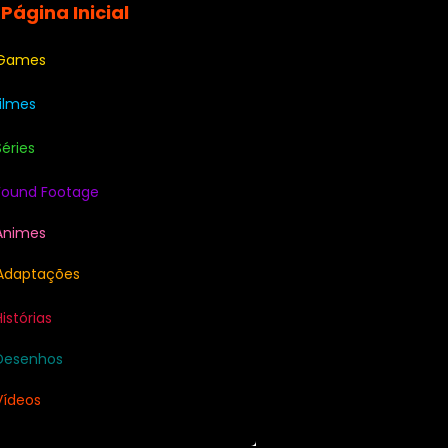
 Página Inicial
 Games
Filmes
Séries
Found Footage
Animes
Adaptações
Histórias
Desenhos
Vídeos