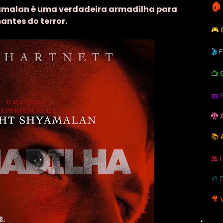
🏠
yamalan é uma verdadeira armadilha para
ntes do terror.
🎮
🎬 
📺 
📼 
🐉 
📚 
📖 
🎨 
🎥 