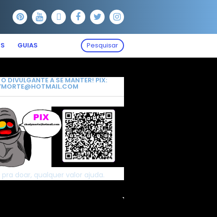
OS
GUIAS
Pesquisar
 O DIVULGANTE A SE MANTER! PIX:
YMORTE@HOTMAIL.COM
 pra doar, qualquer valor ajuda.