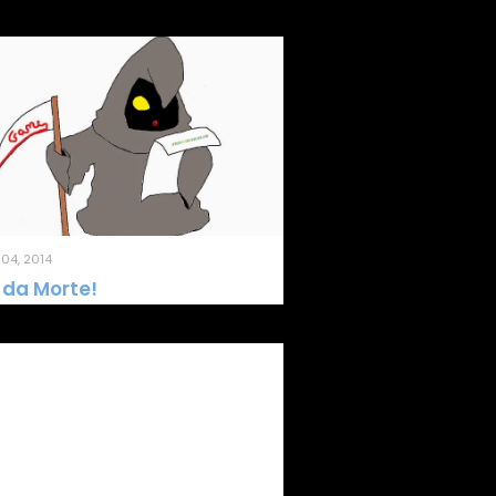
04, 2014
 da Morte!