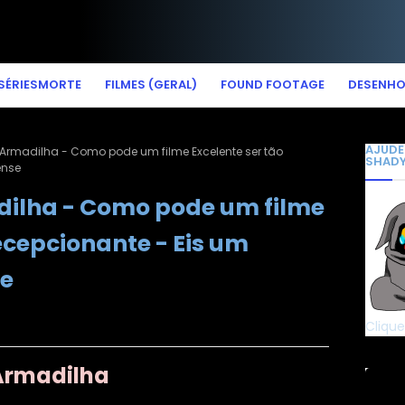
SÉRIESMORTE
FILMES (GERAL)
FOUND FOOTAGE
DESENH
AJUDE
: Armadilha - Como pode um filme Excelente ser tão
SHAD
ense
dilha - Como pode um filme
ecepcionante - Eis um
se
Clique
Armadilha