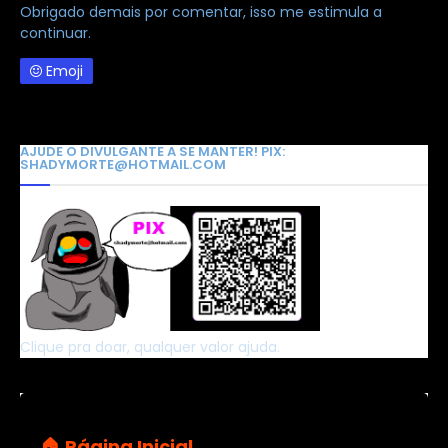
Obrigado demais por comentar, isso me estimula a
continuar.
Emoji
AJUDE O DIVULGANTE A SE MANTER! PIX:
SHADYMORTE@HOTMAIL.COM
Clique pra doar, qualquer valor ajuda.
🏠 Página Inicial