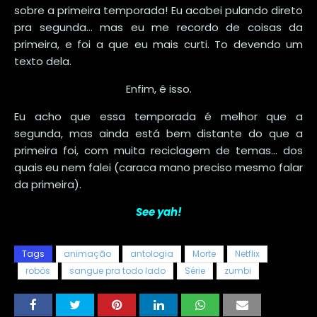
sobre a primeira temporada! Eu acabei pulando direto
pra segunda... mas eu me recordo de coisas da
primeira, e foi a que eu mais curti. To devendo um
texto dela.
Enfim, é isso.
Eu acho que essa temporada é melhor que a
segunda, mas ainda está bem distante do que a
primeira foi, com muita reciclagem de temas... dos
quais eu nem falei (caraca mano preciso mesmo falar
da primeira).
See yah!
Tags
animação
antologia
Morte
Netflix
robôs
sangue pra todo lado
Série
zumbi