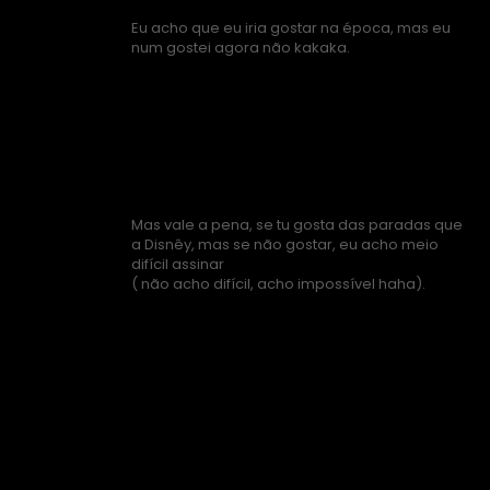
Eu acho que eu iria gostar na época, mas eu
num gostei agora não kakaka.
Mas vale a pena, se tu gosta das paradas que
a Disnêy, mas se não gostar, eu acho meio
difícil assinar
( não acho difícil, acho impossível haha).