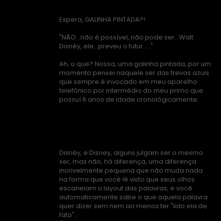
Espera, GALINHA PINTADA?!
"NÃO...não é possível, não pode ser...Walt
Disnêy, ele...preveu o futur....."
Ah, o que? Nossa, uma galinha pintada, por um
momento pensei naquele ser das trevas azuis
que sempre é invocado em meu aparelho
telefônico por intermédio do meu primo que
possuí 6 anos de idade cronológicamente.
Disnêy, e Disney, alguns julgam ser o mesmo
ser, mas não, há diferença, uma diferença
incrivelmente pequena que não muda nada
na forma que você lê visto que seus olhos
escaneiam o layout das palavras, e você
automaticamente sabe o que aquela palavra
quer dizer sem nem ao menos ter "lido ela de
fato"...