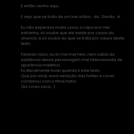
E então venho aqui...
E vejo que se trata de um live action...da...Disnêy...é.
Eu não esperava muita coisa, a capa era mei
estranha, só soube que ele existe por causa do
anuncio, e só soube do que se trata por causa deste
texto.
Falando nisso, eu to mei mal hein, nem sabia da
existência desse personagem mal intencionada de
aparência maléfica...
Eu literalmente boiei quando li este texto.
Que por sinal, essa variação das fontes e cores
combinou com o filme haha.
(As cores saca...).