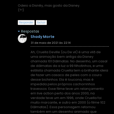
Odeio a Disnêy, mas gosto da Disney.
(?!)
Responder
Excluir
Respostas
Shady Morte
31 de maio de 2021 às 22:14
Ah, Cruella Deville (ou De vil) é uma vilã de
uma animação bem antiga da Disney
chamada 101 Dálmatas. No desenho, um casal
de dálmatas da a luz a 99 filhotinhos, e uma
estilista chamada Cruella tem a brilhante ideia
de fazer um casaco de peles com o couro
desse bichinhos. Ela é loucona, mas é
impedida pelos próprios cachorrinhos
travessos. Esse filme teve um relançamento
em live action perto dos anos 2000, na
verdade teve um em 1996, onde Cruella foi
muito marcante, e outro em 2000 (o filme 102
Dálmatas). Essa personagem retornou
também em um desenho animado que