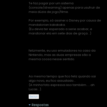
Te faz pagar por um sistema
(console/streaming) apenas para usufruir de
meia dúzia de jogo/filme.
Por exemplo, só assinei o Disney por causa de
mandalorian kakakaka.
(Eu devia ter esperado a serie acabar, e
maratonar ela em sete dias de graça...)
felizmente, eu uso emuladores no caso da
Nintendo, mas as duas empresas são a
mesma coosa nesse sentido.
Ao mesmo tempo que fico feliz quando sai
algo novo, eu fico assustado...
(A minha foto expressa isso também......ah
Lucas...).
Excluir
Respostas