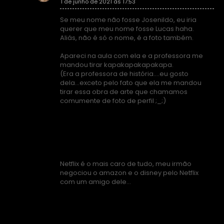
1 de junho de 2021 às 17:53
Se meu nome não fosse Josenildo, eu iria
querer que meu nome fosse Lucas haha.
Aliás, não é só o nome, é a foto também.
Apareci na aula com ela e a professora me
mandou tirar kapakapakapakapa.
(Era a professora de história....eu gosto
dela...exceto pelo fato que ela me mandou
tirar essa obra de arte que chamamos
comumente de foto de perfil ;_;)
Netflix é o mais caro de tudo, meu irmão
negociou o amazon e o disney pelo Netflix
com um amigo dele...