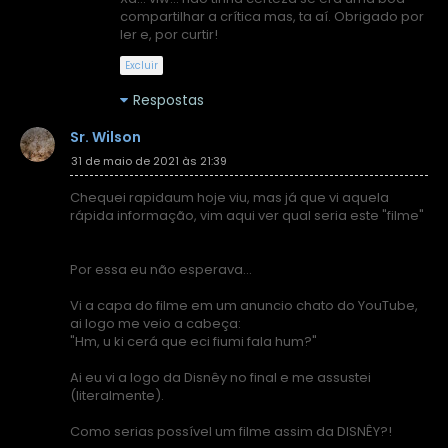
compartilhar a crítica mas, ta aí. Obrigado por
ler e, por curtir!
Excluir
Respostas
Sr. Wilson
31 de maio de 2021 às 21:39
Chequei rapidaum hoje viu, mas já que vi aquela
rápida informação, vim aqui ver qual seria este "filme"
Por essa eu não esperava...
Vi a capa do filme em um anuncio chato do YouTube,
ai logo me veio a cabeça:
"Hm, u ki cerá que eci fiumi fala hum?"
Ai eu vi a logo da Disnêy no final e me assustei
(literalmente).
Como serias possível um filme assim da DISNÊY?!