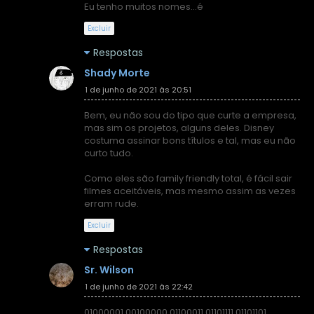
Eu tenho muitos nomes...é
Excluir
Respostas
Shady Morte
1 de junho de 2021 às 20:51
Bem, eu não sou do tipo que curte a empresa,
mas sim os projetos, alguns deles. Disney
costuma assinar bons títulos e tal, mas eu não
curto tudo.
Como eles são family friendly total, é fácil sair
filmes aceitáveis, mas mesmo assim as vezes
erram rude.
Excluir
Respostas
Sr. Wilson
1 de junho de 2021 às 22:42
01000001 00100000 01100011 01101111 01101101