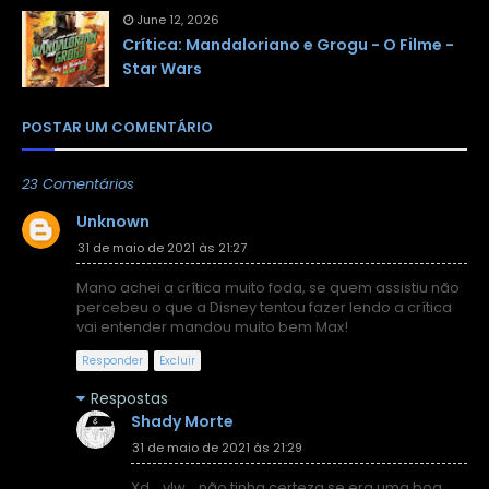
June 12, 2026
Crítica: Mandaloriano e Grogu - O Filme -
Star Wars
POSTAR UM COMENTÁRIO
23 Comentários
Unknown
31 de maio de 2021 às 21:27
Mano achei a crítica muito foda, se quem assistiu não
percebeu o que a Disney tentou fazer lendo a crítica
vai entender mandou muito bem Max!
Responder
Excluir
Respostas
Shady Morte
31 de maio de 2021 às 21:29
Xd... vlw... não tinha certeza se era uma boa