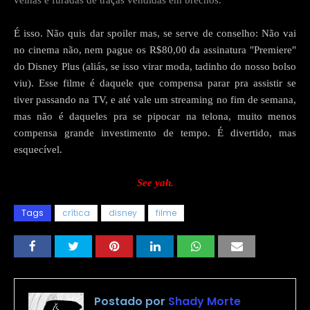
velhas e furadas de traças vendidas em brechós.
É isso. Não quis dar spoiler mas, se serve de conselho: Não vai
no cinema não, nem pague os R$80,00 da assinatura "Premiere"
do Disney Plus (aliás, se isso virar moda, tadinho do nosso bolso
viu). Esse filme é daquele que compensa parar pra assistir se
tiver passando na TV, e até vale um streaming no fim de semana,
mas não é daqueles pra se pipocar na telona, muito menos
compensa grande investimento de tempo. É divertido, mas
esquecível.
See yah.
Tags
crítica
disney
filme
Postado por
Shady Morte