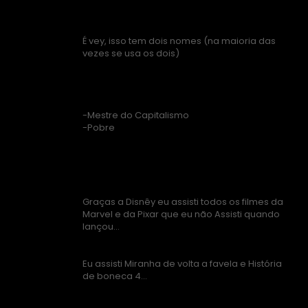
É vey, isso tem dois nomes (na maioria das
vezes se usa os dois)
-Mestre do Capitalismo
-Pobre
Graças a Disnêy eu assisti todos os filmes da
Marvel e da Pixar que eu não Assisti quando
lançou...
Eu assisti Miranha de volta a favela e História
de boneca 4...