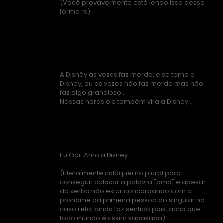
(Você provavelmente está lendo isso dessa
forma rs)
A Disnêy as vezes faz merda, e se torna a
Disney, ou as vezes não faz merda mas não
faz algo grandioso...
Nessas horas ela também vira a Disney...
Eu Odi-Amo a Disney.
(Literalmente coloquei no plural para
conseguir colocar a palavra "amo" e apesar
do verbo não estar concordando com o
pronome da primeira pessoa do singular no
caso reto, ainda faz sentido pois, acho que
todo mundo é assim kapakapa).