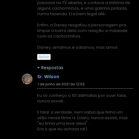
passava na TV aberta, e contava a história de
alguns cachorrinhos, e uma galinha pintada,
numa fazenda. Era bem legal até.
Enfim, a Disney resgatou a personagem pra
limpar a barra dela com relação a maldade
com os cachorrinhos.
Disney, amamos e odiamos, mas amos.
Excluir
Respostas
Sr. Wilson
1 de junho de 2021 às 12:02
Eu só conheço o 101 dálmatas por ouvir falar,
nunca assisti...
E falar a verdade, nem sabia que tinha um
vilão nesse filme rs (claro, nunca assisti, mas
"eu tinha uma leve ideia"...
Era o que eu achava né).