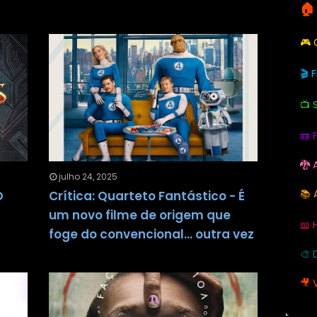
🏠
🎮
🎬 
📺 
📼 
🐉 
julho 24, 2025
📚 
O
Crítica: Quarteto Fantástico - É
um novo filme de origem que
📖 
foge do convencional... outra vez
🎨 
🎥 