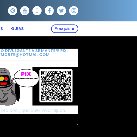
OS
GUIAS
Pesquisar
 O DIVULGANTE A SE MANTER! PIX:
YMORTE@HOTMAIL.COM
 pra doar, qualquer valor ajuda.