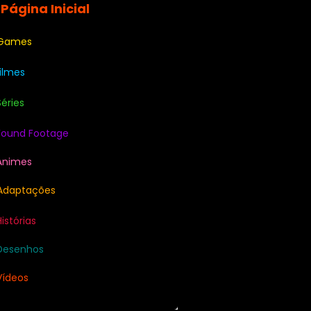
 Página Inicial
 Games
Filmes
Séries
Found Footage
Animes
Adaptações
Histórias
Desenhos
Vídeos