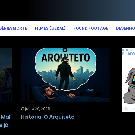
SÉRIESMORTE
FILMES (GERAL)
FOUND FOOTAGE
DESENH
AJUDE
SHAD
Clique
julho 29, 2025
 Mal
História: O Arquiteto
e já