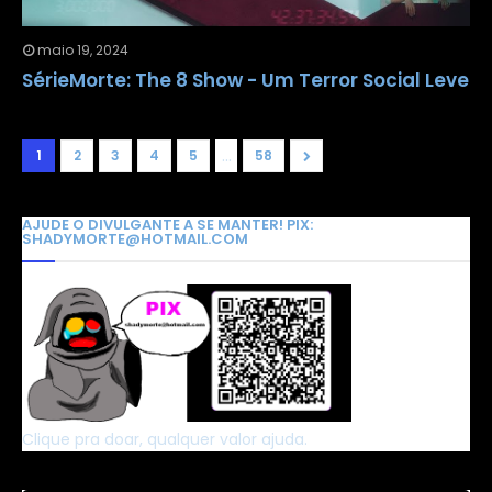
maio 19, 2024
SérieMorte: The 8 Show - Um Terror Social Leve
...
1
2
3
4
5
58
AJUDE O DIVULGANTE A SE MANTER! PIX:
SHADYMORTE@HOTMAIL.COM
Clique pra doar, qualquer valor ajuda.