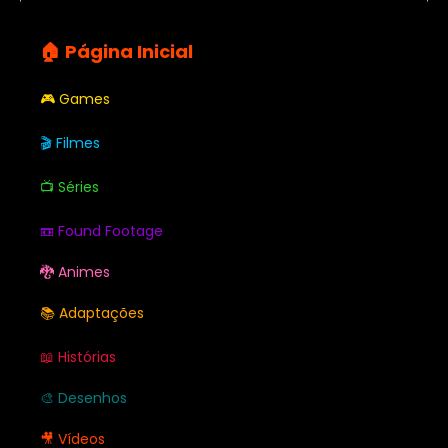
🏠 Página Inicial
🎮 Games
🎬 Filmes
📺 Séries
📼 Found Footage
🐉 Animes
📚 Adaptações
📖 Histórias
🎨 Desenhos
🎥 Vídeos