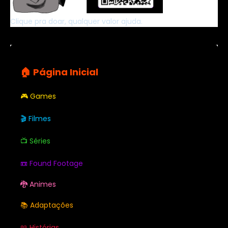
Clique pra doar, qualquer valor ajuda.
🏠 Página Inicial
🎮 Games
🎬 Filmes
📺 Séries
📼 Found Footage
🐉 Animes
📚 Adaptações
📖 Histórias