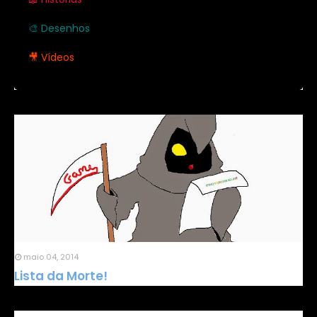
🎨 Desenhos
🎥 Vídeos
maio 04, 2014
Lista da Morte!