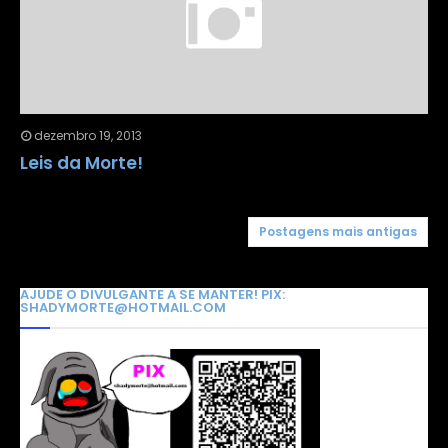
dezembro 19, 2013
Leis da Morte!
Postagens mais antigas
AJUDE O DIVULGANTE A SE MANTER! PIX:
SHADYMORTE@HOTMAIL.COM