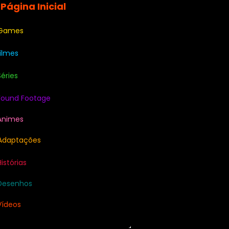
 Página Inicial
 Games
Filmes
Séries
Found Footage
Animes
Adaptações
Histórias
Desenhos
Vídeos