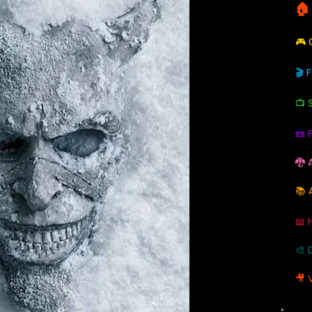
🏠
🎮
🎬 
📺 
📼 
🐉 
📚 
📖 
🎨 
🎥 