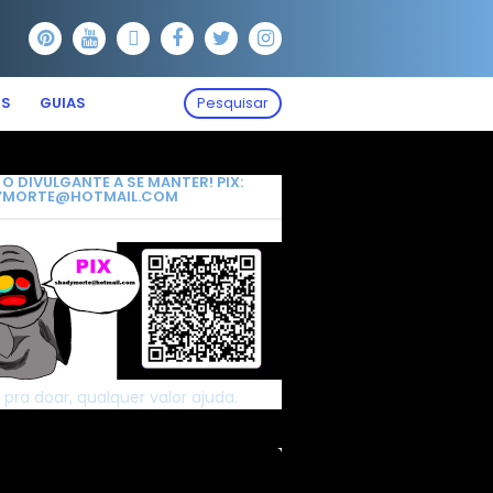
OS
GUIAS
Pesquisar
 O DIVULGANTE A SE MANTER! PIX:
YMORTE@HOTMAIL.COM
 pra doar, qualquer valor ajuda.