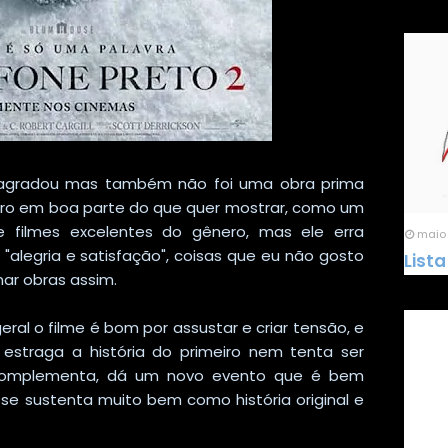
sagradou mas também não foi uma obra prima
teiro em boa parte do que quer mostrar, como um
e filmes excelentes do gênero, mas ele erra
maio 
alegria e satisfação", coisas que eu não gosto
Lista
ar obras assim.
ral o filme é bom por assustar e criar tensão, e
o estraga a história do primeiro nem tenta ser
s complementa, dá um novo evento que é bem
se sustenta muito bem como história original e