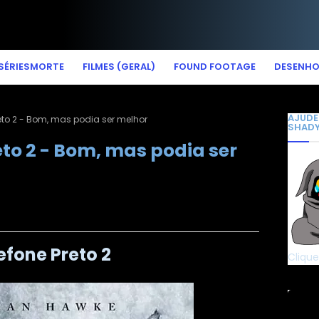
SÉRIESMORTE
FILMES (GERAL)
FOUND FOOTAGE
DESENH
AJUDE
reto 2 - Bom, mas podia ser melhor
SHAD
reto 2 - Bom, mas podia ser
efone Preto 2
Clique