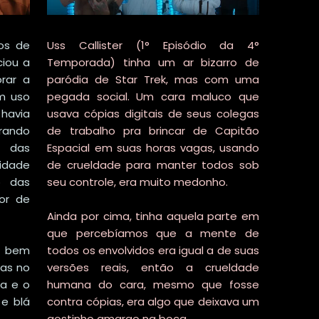
ios de
Uss Callister (1° Episódio da 4°
ciou a
Temporada) tinha um ar bizarro de
rar a
paródia de Star Trek, mas com uma
om uso
pegada social. Um cara maluco que
havia
usava cópias digitais de seus colegas
rando
de trabalho pra brincar de Capitão
 das
Espacial em suas horas vagas, usando
idade
de crueldade para manter todos sob
o das
seu controle, era muito medonho.
or de
Ainda por cima, tinha aquela parte em
que percebíamos que a mente de
o bem
todos os envolvidos era igual a de suas
tas no
versões reais, então a crueldade
na e o
humana do cara, mesmo que fosse
 e blá
contra cópias, era algo que deixava um
gostinho amargo na boca.