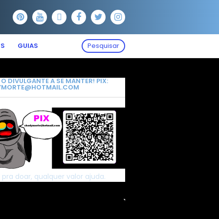
OS
GUIAS
Pesquisar
 O DIVULGANTE A SE MANTER! PIX:
YMORTE@HOTMAIL.COM
 pra doar, qualquer valor ajuda.