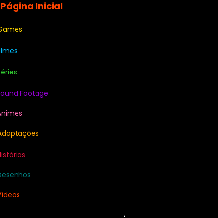
 Página Inicial
 Games
Filmes
Séries
Found Footage
Animes
Adaptações
Histórias
Desenhos
Vídeos