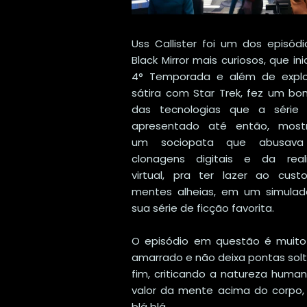
Uss Callister foi um dos episód
Black Mirror mais curiosos, que ini
4° Temporada e além de explo
sátira com Star Trek, fez um b
das tecnologias que a série 
apresentado até então, most
um sociopata que abusava
clonagens digitais e da real
virtual, pra ter lazer ao cust
mentes alheias, em um simulad
sua série de ficção favorita.
O episódio em questão é muit
amarrado e não deixa pontas sol
fim, criticando a natureza huma
valor da mente acima do corpo,
blá blá.