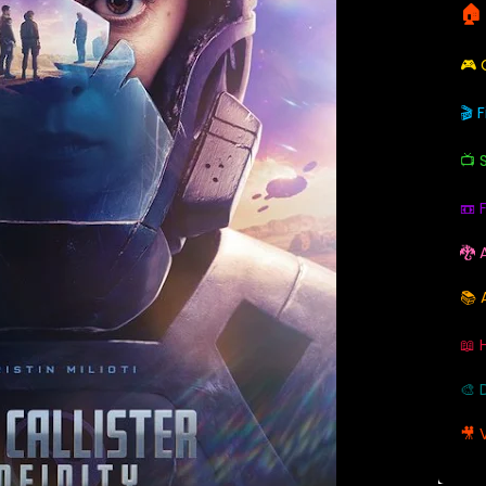
🏠
🎮
🎬 
📺 
📼 
🐉 
📚 
📖 
🎨 
🎥 