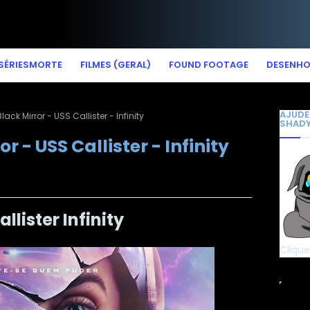
SÉRIESMORTE
FILMES (GERAL)
FOUND FOOTAGE
DESENH
AJUDE
ack Mirror - USS Callister - Infinity
SHAD
r - USS Callister - Infinity
llister Infinity
Clique