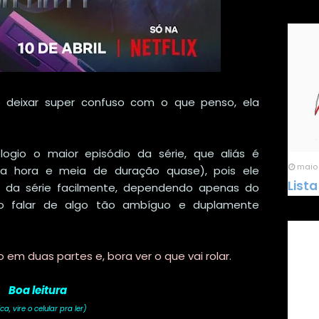
 deixar super confuso com o que penso, ela
logio o maior episódio da série, que aliás é
maio 
a hora e meia de duração quase), pois ele
Lista
r da série facilmente, dependendo apenas do
mo falar de algo tão ambíguo e duplamente
o em duas partes e, bora ver o que vai rolar.
Boa leitura
ca, vire o celular pra ler)