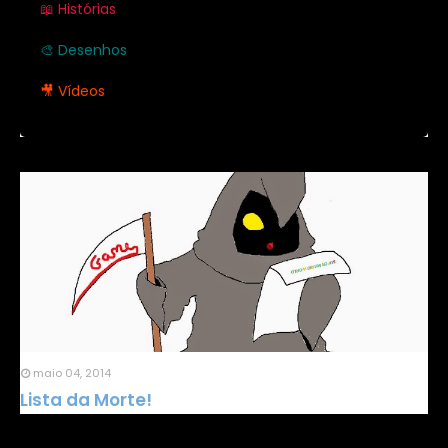
📖 Histórias
🎨 Desenhos
🎥 Vídeos
maio 04, 2014
Lista da Morte!