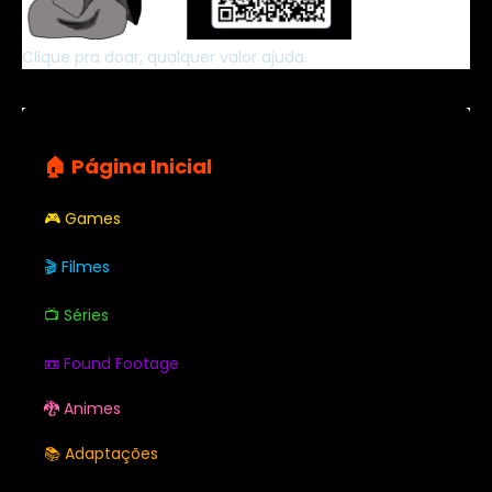
Clique pra doar, qualquer valor ajuda.
🏠 Página Inicial
🎮 Games
🎬 Filmes
📺 Séries
📼 Found Footage
🐉 Animes
📚 Adaptações