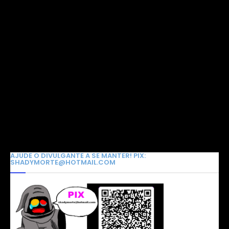
AJUDE O DIVULGANTE A SE MANTER! PIX:
SHADYMORTE@HOTMAIL.COM