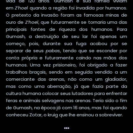
vida de 120 anos. Gumash e sua família viviam
em
Z’hoel
quando a região foi invadida por humanos.
O pretexto da invasão foram as famosas minas de
ouro de
Z’hoel
, que futuramente se tornaria uma das
principais fontes de riqueza dos humanos. Para
Gumash, a destruição de seu lar foi apenas um
começo, pois, durante sua fuga acabou por se
separar de seus
pabas
, tendo que se esconder por
conta própria e futuramente caindo nas mãos dos
humanos. Uma vez prisioneiro, foi obrigado a fazer
trabalhos braçais, sendo em seguida vendido a um
comerciante das arenas, não como um gladiador,
mas como uma aberração, já que fazia parte da
cultura humana colocar seus lutadores para enfrentar
feras e animais selvagens nas arenas. Teria sido o fim
de Gumash, na época já com 16 anos, mas foi quando
conheceu Zotar, o kruig que lhe ensinou a sobreviver.
…