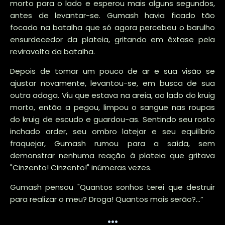
morto para o lado e esperou mais alguns segundos,
antes de levantar-se. Gumash havia ficado tão
focado na batalha que só agora percebeu o barulho
ensurdecedor da plateia, gritando em êxtase pela
reviravolta da batalha.
Depois de tomar um pouco de ar e sua visão se
ajustar novamente, levantou-se, em busca de sua
outra adaga. Viu que estava na areia, ao lado do kruig
morto, então a pegou, limpou o sangue nas roupas
do kruig de escudo e guardou-as. Sentindo seu rosto
inchado arder, seu ombro latejar e seu equilíbrio
fraquejar, Gumash rumou para a saída, sem
demonstrar nenhuma reação à plateia que gritava
"Cinzento! Cinzento!" inúmeras vezes.
Gumash pensou "Quantos sonhos terei que destruir
para realizar o meu? Droga! Quantos mais serão?...”
...