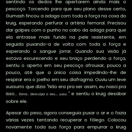
sentindo os dedos lhe apertarem ainda mais o
pescoço. Torcendo para que seu plano desse certo,
Gumash fincou a adaga com toda a força na coxa do
kruig, esperando perfurar a artéria femoral. Precisou
dar golpes com o punho no cabo da adaga para que
ela entrasse mais fundo na pele resistente, em
seguida puxando-a de volta com toda a força e
esperando o sangue jorrar. Quando sua visão já
estava escurecendo e seu braço perdendo a força,
sentiu o aperto em seu pescoço afrouxar, pouco a
pouco, até que a única coisa impedindo-lhe de
respirar era o joelho em seu diafragma. Ouviu um leve
sussurro que dizia "Não era pra ser assim, eu nasci pra
isso…
..
…
" e sentiu o kruig desabar
Dana
desculpa o seu
paba
...
sobre ele.
Apesar do peso, agora conseguia puxar o ar e o fazia
várias vezes tentando recuperar o fôlego. Colocou
novamente toda sua força para empurrar o kruig