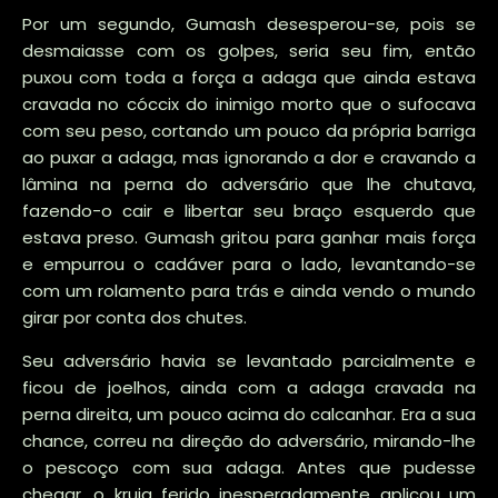
Por um segundo, Gumash desesperou-se, pois se
desmaiasse com os golpes, seria seu fim, então
puxou com toda a força a adaga que ainda estava
cravada no cóccix do inimigo morto que o sufocava
com seu peso, cortando um pouco da própria barriga
ao puxar a adaga, mas ignorando a dor e cravando a
lâmina na perna do adversário que lhe chutava,
fazendo-o cair e libertar seu braço esquerdo que
estava preso. Gumash gritou para ganhar mais força
e empurrou o cadáver para o lado, levantando-se
com um rolamento para trás e ainda vendo o mundo
girar por conta dos chutes.
Seu adversário havia se levantado parcialmente e
ficou de joelhos, ainda com a adaga cravada na
perna direita, um pouco acima do calcanhar. Era a sua
chance, correu na direção do adversário, mirando-lhe
o pescoço com sua adaga. Antes que pudesse
chegar, o kruig ferido inesperadamente aplicou um