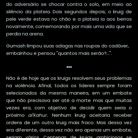
do adversário se chocar contra o solo, em meio ao
silêncio da plateia. Dois segundos depois, o kruig de
pele verde estava no chão e a plateia ia aos berros
novamente, comemorando por mais uma vida que se
perdia na arena.
Gumash limpou suas adagas nas roupas do cadáver,
embainhou e pensou "quantos mais serão?...".
…
Não é de hoje que os kruigs resolvem seus problemas
na violência. Afinal, todos os líderes sempre foram
selecionados da mesma maneira, em um embate
que não precisava ser até a morte mas que muitas
vezes era, com objetivo de decidir quem seria o
próximo
al'Kahur.
Nenhum kruig aceitaria receber
ordens de um outro kruig mais fraco. Mas dessa vez
era diferente, dessa vez não era apenas um embate,
seriam vários. Centenas de kruigs ambiciosos se