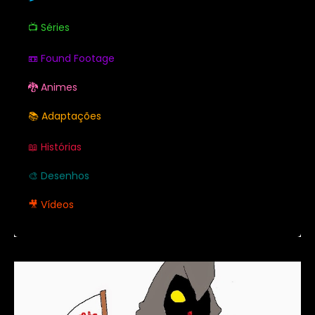
📺 Séries
📼 Found Footage
🐉 Animes
📚 Adaptações
📖 Histórias
🎨 Desenhos
🎥 Vídeos