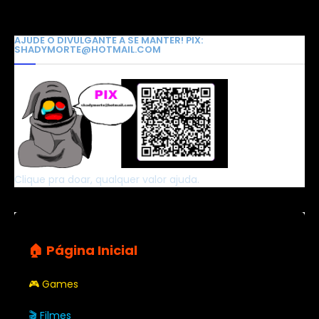
AJUDE O DIVULGANTE A SE MANTER! PIX:
SHADYMORTE@HOTMAIL.COM
Clique pra doar, qualquer valor ajuda.
🏠 Página Inicial
🎮 Games
🎬 Filmes