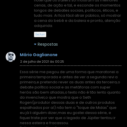
notei que os trailers só mostram as melhores
cenas, de ação e tal, e esconde os momentos
longos de debates sociais, políticos, éticos, e
tudo mais. Ai fica fácil atrair público, só mostrar
a cena do bebê e da baleia e pronto, atenção
adquirida.
Excluir
Respostas
Mário Gaglianone
2 de julho de 2021 às 00:25
Essa série me pegou de uma forma que maratonei a
primeira temporada e antes de ver a segunda revi a
primeira,e pretendo rever as duas antes da terceira,o
debate político social e as metáforas com super
heróis são bem afiadas,o texto não é tão lento quanto
do invencível,o que mostra que o Seth
Rogen(produtor dessas duas e de outros produtos
espalhados por aí) não tem o "toque de Midas" que
eu já li alguém dizer,mas eu gostei dessa série, e
fiquei triste por ver que o legado de Júpiter tentou ir
nessa esteira e fracassou.