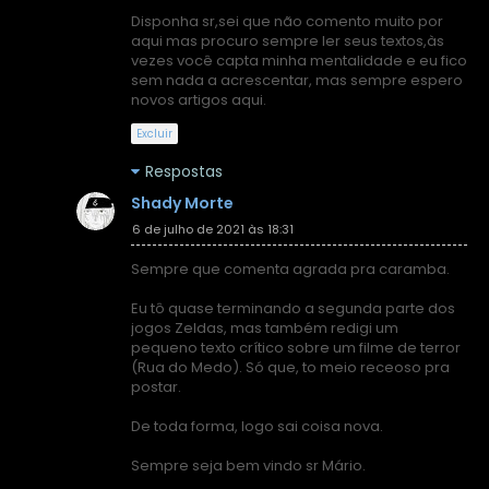
Disponha sr,sei que não comento muito por
aqui mas procuro sempre ler seus textos,às
vezes você capta minha mentalidade e eu fico
sem nada a acrescentar, mas sempre espero
novos artigos aqui.
Excluir
Respostas
Shady Morte
6 de julho de 2021 às 18:31
Sempre que comenta agrada pra caramba.
Eu tô quase terminando a segunda parte dos
jogos Zeldas, mas também redigi um
pequeno texto crítico sobre um filme de terror
(Rua do Medo). Só que, to meio receoso pra
postar.
De toda forma, logo sai coisa nova.
Sempre seja bem vindo sr Mário.