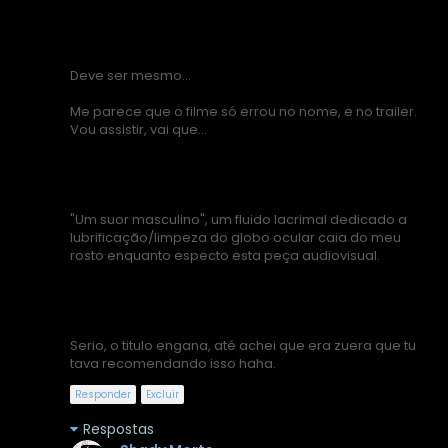
Deve ser mesmo...
Me parece que o filme só errou no nome, e no trailer.
Vou assistir, vai que...
"Um suor masculino", um fluido lacrimal dedicado a
lubrificação/limpeza do globo ocular caia do meu
rosto enquanto especto esta peça audiovisual.
Serio, o titulo engana, até achei que era zuera que tu
tava recomendando isso haha.
Responder
Excluir
Respostas