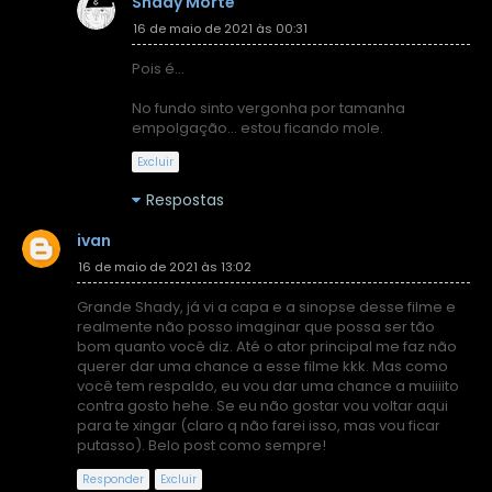
Shady Morte
16 de maio de 2021 às 00:31
Pois é...
No fundo sinto vergonha por tamanha
empolgação... estou ficando mole.
Excluir
Respostas
ivan
16 de maio de 2021 às 13:02
Grande Shady, já vi a capa e a sinopse desse filme e
realmente não posso imaginar que possa ser tão
bom quanto você diz. Até o ator principal me faz não
querer dar uma chance a esse filme kkk. Mas como
você tem respaldo, eu vou dar uma chance a muiiiito
contra gosto hehe. Se eu não gostar vou voltar aqui
para te xingar (claro q não farei isso, mas vou ficar
putasso). Belo post como sempre!
Responder
Excluir