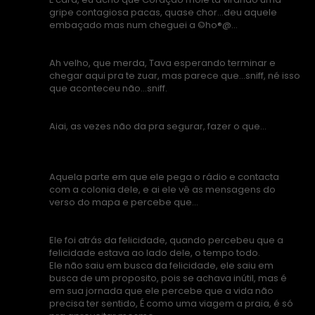
gripe contagiosa pacas, quase chor...deu aquele
embaçado mas num cheguei a ©ho®@...
Ah velho, que merda, Tava esperando terminar e
chegar aqui pra te zuar, mas parece que...sniff, né isso
que aconteceu não...sniff.
Aiai, as vezes não da pra segurar, fazer o que...
Aquela parte em que ele pega o rádio e contacta
com a colonia dele, e ai ele vê as mensagens do
verso do mapa e percebe que...
Ele foi atrás da felicidade, quando percebeu que a
felicidade estava ao lado dele, o tempo todo.
Ele não saiu em busca da felicidade, ele saiu em
busca de um proposito, pois se achava inútil, mas é
em sua jornada que ele percebe que a vida não
precisa ter sentido, É como uma viagem a praia, é só