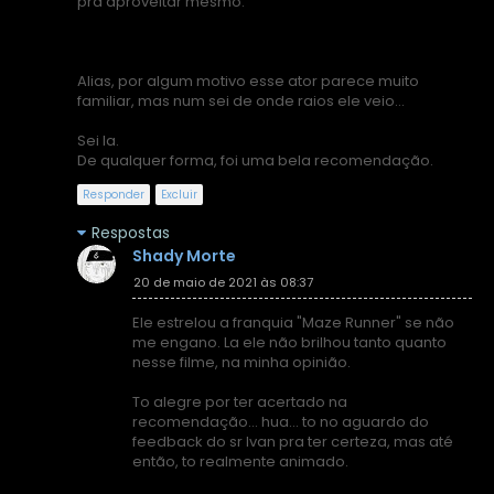
pra aproveitar mesmo.
Alias, por algum motivo esse ator parece muito
familiar, mas num sei de onde raios ele veio...
Sei la.
De qualquer forma, foi uma bela recomendação.
Responder
Excluir
Respostas
Shady Morte
20 de maio de 2021 às 08:37
Ele estrelou a franquia "Maze Runner" se não
me engano. La ele não brilhou tanto quanto
nesse filme, na minha opinião.
To alegre por ter acertado na
recomendação... hua... to no aguardo do
feedback do sr Ivan pra ter certeza, mas até
então, to realmente animado.