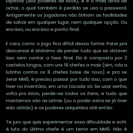
Especial (dos poderes de Rock), e é o mais difícil de
achar, o qual também é perdido se usa o password.
Antigamente os jogadores não tinham as facilidades
de salvar em qualquer lugar, nem qualquer opção. Ou
era isso, ou era isso e ponto final.
E cara, como o jogo fica difícil dessa forma. Parar pra
descansar é sinônimo de perder tudo que se obteve!
Isso sem contar a fase final. Ela é composta por 2
castelos longos, com uns 16 chefes a mais (sim, rola a
lutinha contra os 8 chefes base de novo) e pra se
zerar MM5, é preciso passar por tudo isso, com o que
tiver no inventário, em uma tacada só. Se usar senha,
volta pro inicio, perde-se todos os itens, e tudo que
mantemos são as Letras (ou o poder extra se já tiver
sido obtido) e os poderes adquiridos até então.
Te juro que quis experimentar essa dificuldade e sofri.
A luta do último chefe é um terror em MM5. Não é