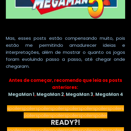
Mas, esses posts estão compensando muito, pois
estão me permitindo amadurecer ideias e
interpretações, além de mostrar o quanto os jogos
foram evoluindo passo a passo, até chegar onde
chegaram.
Antes de começar, recomendo que leia os posts
anteriores:
MegaMan 1
,
MegaMan 2
,
MegaMan 3
,
MegaMan 4
spoilerspoilerspoilerspoilerspoilerspoilerspoilerspoilers
poilerspoilerspoilerspoilerspoilerspoiler
READY?!
spoilerspoilerspoilerspoilerspoilerspoilerspoilerspoilers