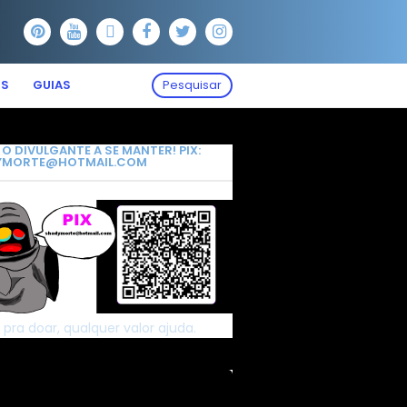
OS
GUIAS
Pesquisar
 O DIVULGANTE A SE MANTER! PIX:
YMORTE@HOTMAIL.COM
 pra doar, qualquer valor ajuda.