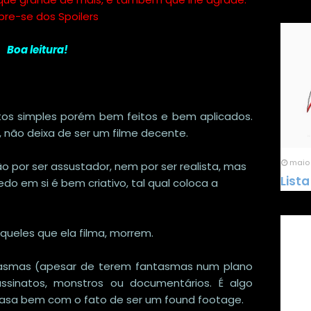
re-se dos Spoilers
Boa leitura!
tos simples porém bem feitos e bem aplicados.
não deixa de ser um filme decente.
maio 
ão por ser assustador, nem por ser realista, mas
Lista
do em si é bem criativo, tal qual coloca a
queles que ela filma, morrem.
asmas (apesar de terem fantasmas num plano
assinatos, monstros ou documentários. É algo
 casa bem com o fato de ser um found footage.