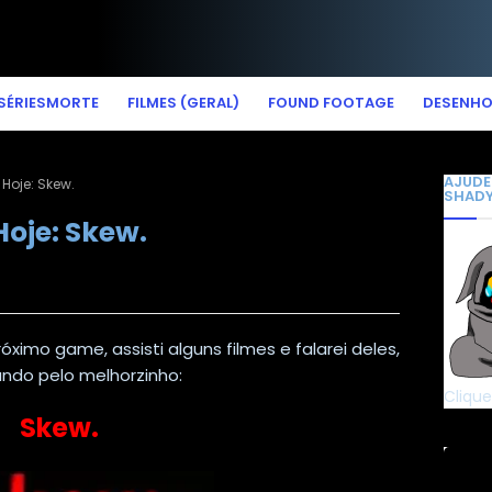
SÉRIESMORTE
FILMES (GERAL)
FOUND FOOTAGE
DESENH
AJUDE
Hoje: Skew.
SHAD
oje: Skew.
ximo game, assisti alguns filmes e falarei deles,
do pelo melhorzinho:
Clique
Skew.