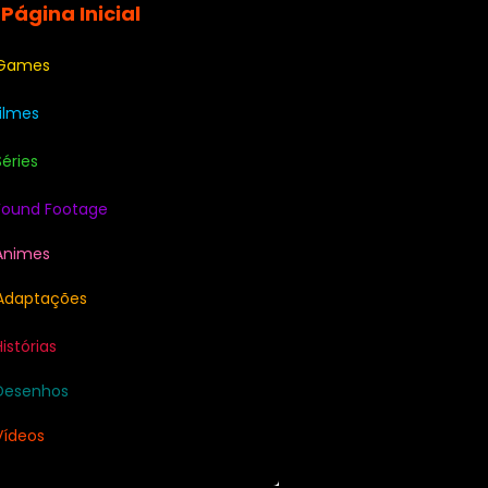
 Página Inicial
 Games
Filmes
Séries
Found Footage
Animes
Adaptações
Histórias
Desenhos
Vídeos