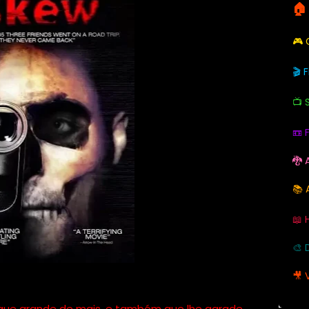
🏠
🎮
🎬 
📺 
📼 
🐉 
📚 
📖 
🎨 
🎥 
ique grande de mais, e também que lhe agrade.