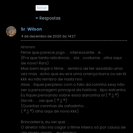
Excluir
Respostas
Sr. Wilson
4 de dezembro de 2020 às 14:27
Hmmm
Filme que parece jogo..... interessante....é.....
(Pra que tanta reticência.....sla....costume....olha aqui
de novo! Rsrs)
Mas bem legal o filme.....lembro de ter assistido uma
vez mas...acho que eu era uma criança burra ou sei lá
kkk eu não lembro de nada rsrs
Alias....fiquei perplexo com o fato da Loirinha sexy não
ser a personagem principal da história....tipo estranho.
Eu fiquei pensando sobre essa dancinha aí ( ͡° ͜ʖ ͡°)
Sla né.......vai que ( ͡° ͜ʖ ͡°)
(Quantas carinhas de safadinho.....
( ͡° ͜ʖ ͡°) olha aqui de novo kkk)
Brincadeira, eu sei que. ...
O diretor não iria cagar o filme inteiro só por causa de
um apelo assim.....eu espero......