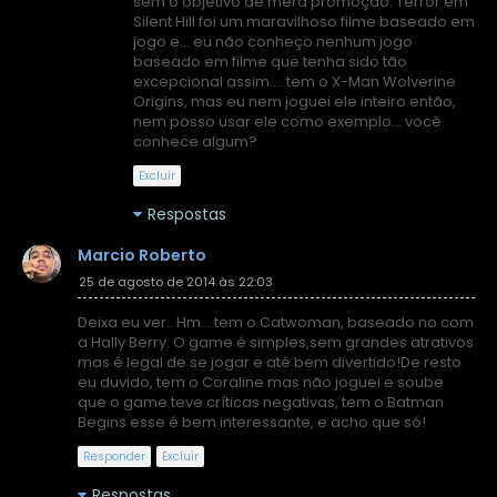
sem o objetivo de mera promoção. Terror em
Silent Hill foi um maravilhoso filme baseado em
jogo e... eu não conheço nenhum jogo
baseado em filme que tenha sido tão
excepcional assim.... tem o X-Man Wolverine
Origins, mas eu nem joguei ele inteiro então,
nem posso usar ele como exemplo... você
conhece algum?
Excluir
Respostas
Marcio Roberto
25 de agosto de 2014 às 22:03
Deixa eu ver.. Hm... tem o Catwoman, baseado no com
a Hally Berry. O game é simples,sem grandes atrativos
mas é legal de se jogar e até bem divertido!De resto
eu duvido, tem o Coraline mas não joguei e soube
que o game teve críticas negativas, tem o Batman
Begins esse é bem interessante, e acho que só!
Responder
Excluir
Respostas