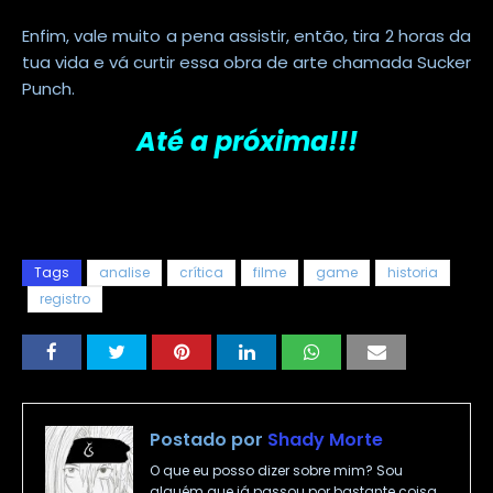
Enfim, vale muito a pena assistir, então, tira 2 horas da
tua vida e vá curtir essa obra de arte chamada Sucker
Punch.
A
té a próxima!!!
Tags
analise
crítica
filme
game
historia
registro
Postado por
Shady Morte
O que eu posso dizer sobre mim? Sou
alguém que já passou por bastante coisa,