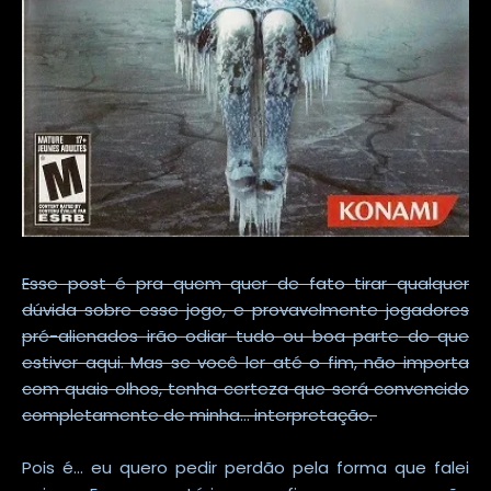
Esse post é pra quem quer de fato tirar qualquer
dúvida sobre esse jogo, e provavelmente jogadores
pré-alienados irão odiar tudo ou boa parte do que
estiver aqui. Mas se você ler até o fim, não importa
com quais olhos, tenha certeza que será convencido
completamente de minha... interpretação.
Pois é... eu quero pedir perdão pela forma que falei