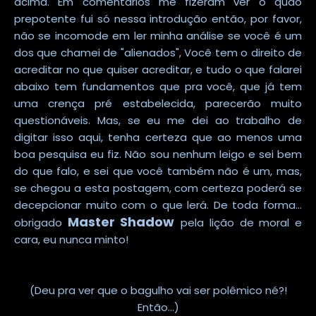
acima. Em comentários me fizeram ver o quão
prepotente fui só nessa introdução então, por favor,
não se incomode em ler minha análise se você é um
dos que chamei de "alienados", Você tem o direito de
acreditar no que quiser acreditar, e tudo o que falarei
abaixo tem fundamentos que pra você, que já tem
uma crença pré estabelecida, parecerão muito
questionáveis. Mas, se eu me dei ao trabalho de
digitar isso aqui, tenha certeza que ao menos uma
boa pesquisa eu fiz. Não sou nenhum leigo e sei bem
do que falo, e sei que você também não é um, mas,
se chegou a esta postagem, com certeza poderá se
decepcionar muito com o que lerá. De toda forma...
Master Shadow
obrigado
pela lição de moral e
cara, eu nunca minto!
(Deu pra ver que o bagulho vai ser polêmico né?!
Então...)