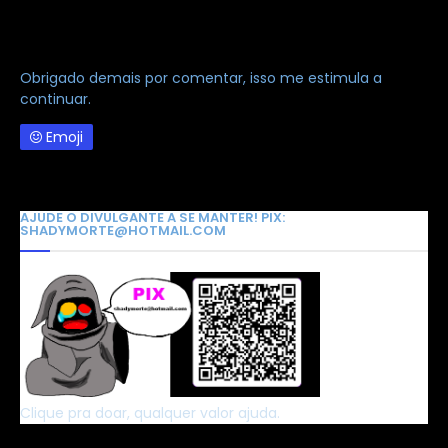
Obrigado demais por comentar, isso me estimula a
continuar.
Emoji
AJUDE O DIVULGANTE A SE MANTER! PIX:
SHADYMORTE@HOTMAIL.COM
Clique pra doar, qualquer valor ajuda.