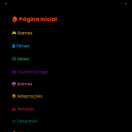
🏠 Página Inicial
🎮 Games
🎬 Filmes
📺 Séries
📼 Found Footage
🐉 Animes
📚 Adaptações
📖 Histórias
🎨 Desenhos