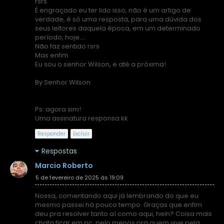
rsrs
É engraçado eu ter lido isso, não é um artigo de
verdade, é só uma resposta, para uma dúvida dos
seus leitores daquela época, em um determinado
período, hoje....
Não faz sentido rsrs
Mas enfim
Eu sou o senhor Wilson, e até a próxima!
By Senhor Wilson
Ps: agora sim!
Uma assinatura responsa kk
Responder
Excluir
Respostas
Marcio Roberto
5 de fevereiro de 2025 às 19:09
Nossa, comentando aqui já lembrando do que eu
mesmo passei há pouco tempo. Graças que enfim
deu pra resolver tanto aí como aqui, hein? Coisa mais
chata ficar em pc, pelo menos pra quem vive pela