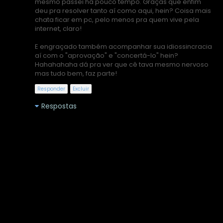
mesmo passei há pouco tempo. Graças que enfim
deu pra resolver tanto aí como aqui, hein? Coisa mais
chata ficar em pc, pelo menos pra quem vive pela
internet, claro!
E engraçado também acompanhar sua idiossincracia
aí com o "aprovação" e "concertá-lo" hein?
Hahahahaha dá pra ver que cê tava mesmo nervoso
mas tudo bem, faz parte!
Responder
Excluir
Respostas