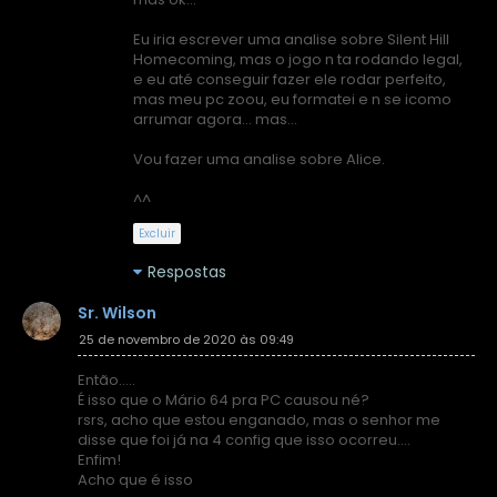
Eu iria escrever uma analise sobre Silent Hill
Homecoming, mas o jogo n ta rodando legal,
e eu até conseguir fazer ele rodar perfeito,
mas meu pc zoou, eu formatei e n se icomo
arrumar agora... mas...
Vou fazer uma analise sobre Alice.
^^
Excluir
Respostas
Sr. Wilson
25 de novembro de 2020 às 09:49
Então.....
É isso que o Mário 64 pra PC causou né?
rsrs, acho que estou enganado, mas o senhor me
disse que foi já na 4 config que isso ocorreu....
Enfim!
Acho que é isso