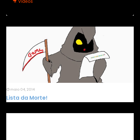
🎥 Vídeos
maio 04, 2014
Lista da Morte!