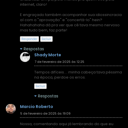
internet, claro!
E engraçado também acompanhar sua idiossincracia
aí com o "aprovação" e "concertá-lo" hein?
Hahahahaha dá pra ver que cê tava mesmo nervoso
mas tudo bem, faz parte!
Responder
Excluir
Respostas
Shady Morte
7 de fevereiro de 2025 às 12:25
Tempos difíceis.... minha cabeça tava péssima
na época, perdoe os erros.
Excluir
Respostas
Marcio Roberto
5 de fevereiro de 2025 às 19:09
Nossa, comentando aqui já lembrando do que eu