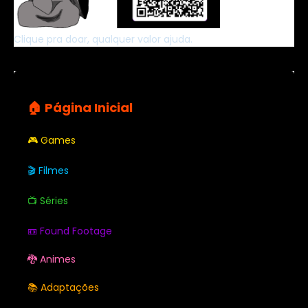
Clique pra doar, qualquer valor ajuda.
🏠 Página Inicial
🎮 Games
🎬 Filmes
📺 Séries
📼 Found Footage
🐉 Animes
📚 Adaptações