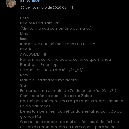
Sr. Wilson
25 de novembro de 2020 às 11:19
Pera.....
Isso me soa "familiar"
(Minto, li no seu comentário acima kk)
Mas....
Isso...
Iremos ver que há mais raças no KG??!!
Isso é....
AWESOME!!!!!!
Haha, mas sério, mó daora, se foi vc quem criou....
Parabéns! Ficou top....
Se não....ah, deixa pra lá ¯\(°_o)/¯
Rsrs
Mas o KG tá ficando mó daora!
Sla....
Eu, como uma amante de Zelda de paixão (Que?!)
Senti referência aos....sábios de Zelda....
Não só pelo número, mas pq os sábios representam a
união das raças....
E eles também tem papel fundamental na punição do
grande Mal....
O selo....que depois...de muitos séculos, é desfeito, e
os sábios retornam, em outros corpos...para selar