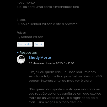
novamente.
Sla, eu senti uma certa similaridade rsrs
É isso.
Eu sou o senhor Wilson e até a próxima!
Fuisss
By Senhor Wilson
Responder
Excluir
Respostas
Shady Morte
25 de novembro de 2020 às 13:02
Sim, fui eu quem criei... eu não sou um bom
escritor e tal, mas fiz o possível pra deixar a KG
beeem interessante, ao meu ver é claro.
Não quero dar spoilers, visto que adoraria ver
sua reação ao ler os capítulos em que explico
mais do universo da KG, e o significado dela...
mas... sim, Raças é o foco de tudo.