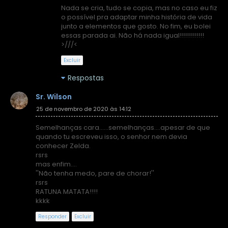
Nada se cria, tudo se copia, mas no caso eu fiz
o possível pra adaptar minha história de vida
junto a elementos que gosto. No fim, eu bolei
essas parada ai. Não há nada igual!!!!!!!!!!!!
>///<
Excluir
Respostas
Sr. Wilson
25 de novembro de 2020 às 14:12
Semelhanças cara......semelhanças....apesar de que
quando tu escreveu isso, o senhor nem devia
conhecer Zelda.
rsrs
mas enfim....
''Não tenha medo, pare de chorar!''
rsrs
RATUNA MATATA!!!!
kkkk
Responder
Excluir