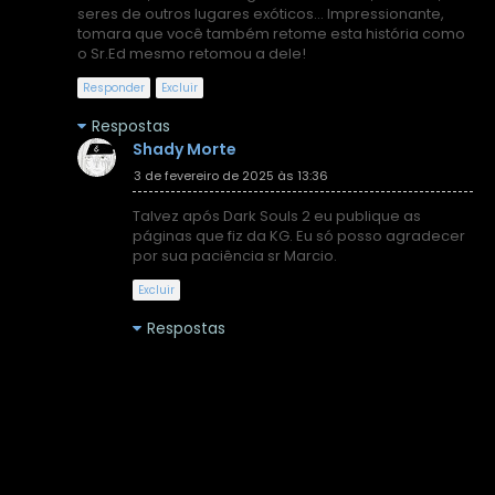
seres de outros lugares exóticos... Impressionante,
tomara que você também retome esta história como
o Sr.Ed mesmo retomou a dele!
Responder
Excluir
Respostas
Shady Morte
3 de fevereiro de 2025 às 13:36
Talvez após Dark Souls 2 eu publique as
páginas que fiz da KG. Eu só posso agradecer
por sua paciência sr Marcio.
Excluir
Respostas