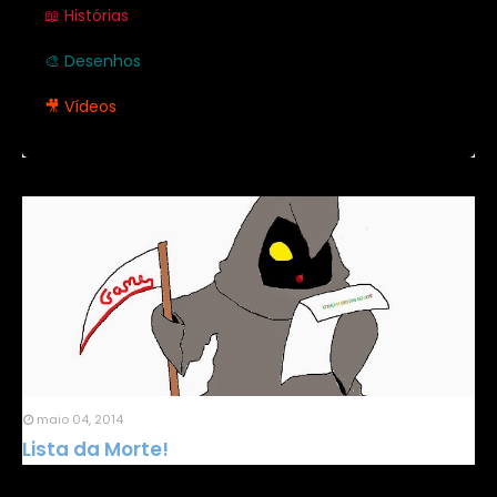
📖 Histórias
🎨 Desenhos
🎥 Vídeos
maio 04, 2014
Lista da Morte!